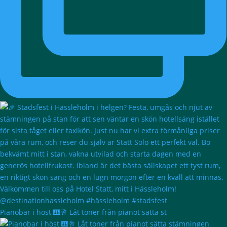
Pianobar i höst 🎹🥂 Låt toner från pianot sätta st