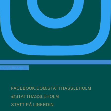
Följ på Instagram
FACEBOOK.COM/STATTHASSLEHOLM
@STATTHASSLEHOLM
STATT PÅ LINKEDIN