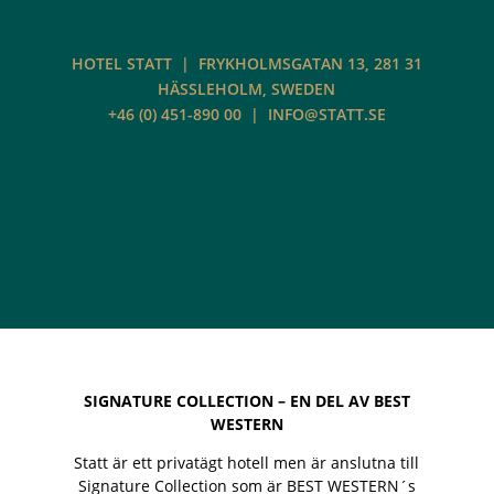
HOTEL STATT | FRYKHOLMSGATAN 13, 281 31
HÄSSLEHOLM, SWEDEN
+46 (0) 451-890 00
|
INFO@STATT.SE
SIGNATURE COLLECTION – EN DEL AV BEST
WESTERN
Statt är ett privatägt hotell men är anslutna till
Signature Collection som är BEST WESTERN´s